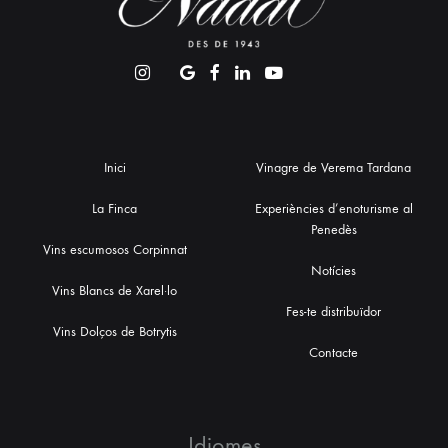
Inici
Vinagre de Verema Tardana
La Finca
Experiències d’enoturisme al
Penedès
Vins escumosos Corpinnat
Notícies
Vins Blancs de Xarel·lo
Fes-te distribuïdor
Vins Dolços de Botrytis
Contacte
Idiomes