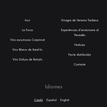
Inici
Vinagre de Verema Tardana
La Finca
Experiències d’enoturisme al
Penedès
Vins escumosos Corpinnat
Notícies
Vins Blancs de Xarel·lo
Fes-te distribuïdor
Vins Dolços de Botrytis
Contacte
Idiomes
Català
Español
English