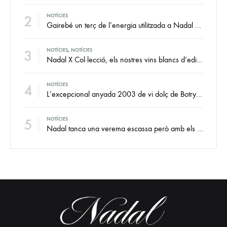
2
NOTÍCIES
Gairebé un terç de l’energia utilitzada a Nadal és renovable
3
NOTÍCIES
,
NOTÍCIES
Nadal X Col·lecció, els nostres vins blancs d’edició limitada de les millors collites de xarel·lo i xarel·lo vermell
4
NOTÍCIES
L’excepcional anyada 2003 de vi dolç de Botrytis Noble, a punt per a què en gaudeixis
5
NOTÍCIES
Nadal tanca una verema escassa però amb els fonaments intactes i la vista al futur