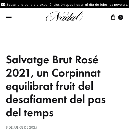
Subscriu-te per viure experiències úniques i estar al dia de totes les novetats.
0
Nadal
Des
de
1943
Salvatge Brut Rosé
2021, un Corpinnat
equilibrat fruit del
desafiament del pas
del temps
9 DE JULIOL DE 2025