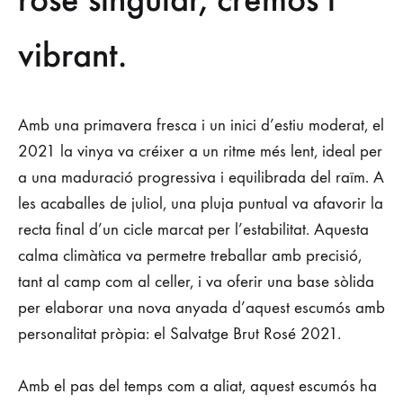
desafiament
vibrant.
del
pas
Amb una primavera fresca i un inici d’estiu moderat, el
del
2021 la vinya va créixer a un ritme més lent, ideal per
a una maduració progressiva i equilibrada del raïm. A
temps
les acaballes de juliol, una pluja puntual va afavorir la
recta final d’un cicle marcat per l’estabilitat. Aquesta
9
calma climàtica va permetre treballar amb precisió,
DE
JULIOL
tant al camp com al celler, i va oferir una base sòlida
DE
per elaborar una nova anyada d’aquest escumós amb
2025
personalitat pròpia: el Salvatge Brut Rosé 2021.
Amb el pas del temps com a aliat, aquest escumós ha