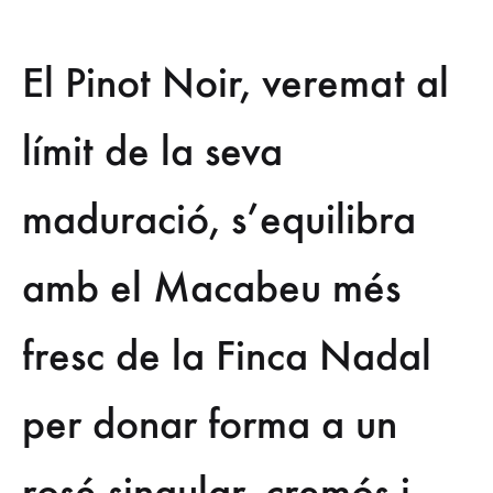
Salvatge
El Pinot Noir, veremat al
Brut
límit de la seva
Rosé
maduració, s’equilibra
2021,
un
amb el Macabeu més
Corpinnat
fresc de la Finca Nadal
equilibrat
per donar forma a un
fruit
del
rosé singular, cremós i