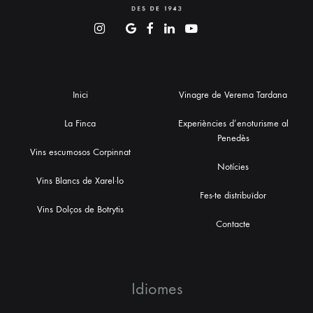
Inici
Vinagre de Verema Tardana
La Finca
Experiències d’enoturisme al
Penedès
Vins escumosos Corpinnat
Notícies
Vins Blancs de Xarel·lo
Fes-te distribuïdor
Vins Dolços de Botrytis
Contacte
Idiomes