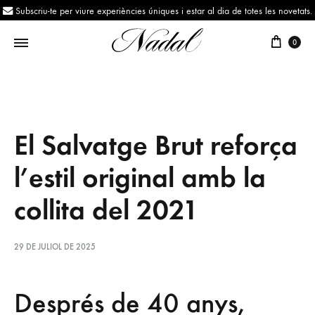
Subscriu-te per viure experiències úniques i estar al dia de totes les novetats.
0
Nadal
Des
de
1943
El Salvatge Brut reforça
l’estil original amb la
collita del 2021
29 DE JULIOL DE 2025
El
Després de 40 anys,