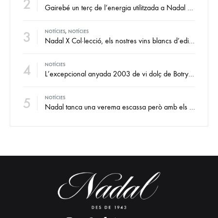
2
Gairebé un terç de l’energia utilitzada a Nadal és renovable
3
NOTÍCIES
,
NOTÍCIES
Nadal X Col·lecció, els nostres vins blancs d’edició limitada de les millors collites de xarel·lo i xarel·lo vermell
4
NOTÍCIES
L’excepcional anyada 2003 de vi dolç de Botrytis Noble, a punt per a què en gaudeixis
5
NOTÍCIES
Nadal tanca una verema escassa però amb els fonaments intactes i la vista al futur