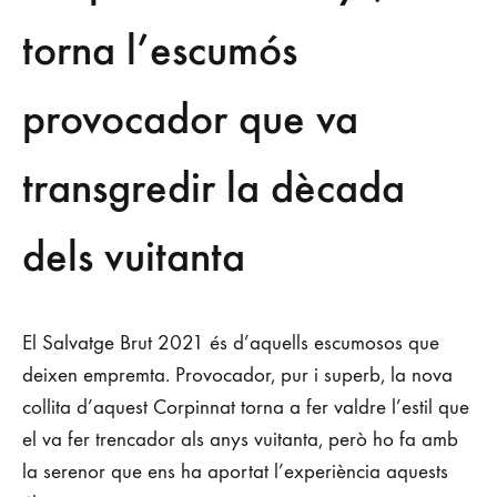
Salvatge
torna l’escumós
Brut
provocador que va
reforça
l’estil
transgredir la dècada
original
dels vuitanta
amb
la
El Salvatge Brut 2021 és d’aquells escumosos que
collita
deixen empremta. Provocador, pur i superb, la nova
collita d’aquest Corpinnat torna a fer valdre l’estil que
del
el va fer trencador als anys vuitanta, però ho fa amb
2021
la serenor que ens ha aportat l’experiència aquests