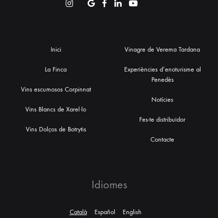
Inici
Vinagre de Verema Tardana
La Finca
Experiències d’enoturisme al
Penedès
Vins escumosos Corpinnat
Notícies
Vins Blancs de Xarel·lo
Fes-te distribuïdor
Vins Dolços de Botrytis
Contacte
Idiomes
Català
Español
English