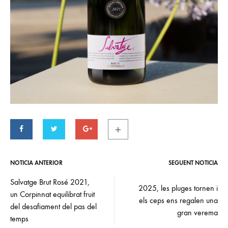
NOTÍCIA ANTERIOR
SEGÜENT NOTÍCIA
Post
navigation
Salvatge Brut Rosé 2021,
2025, les pluges tornen i
un Corpinnat equilibrat fruit
els ceps ens regalen una
del desafiament del pas del
gran verema
temps