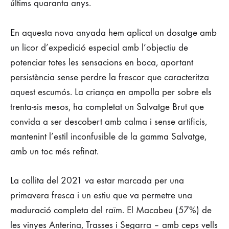
últims quaranta anys.
29
DE
En aquesta nova anyada hem aplicat un dosatge amb
JULIOL
un licor d’expedició especial amb l’objectiu de
DE
2025
potenciar totes les sensacions en boca, aportant
persistència sense perdre la frescor que caracteritza
aquest escumós. La criança en ampolla per sobre els
trenta-sis mesos, ha completat un Salvatge Brut que
convida a ser descobert amb calma i sense artificis,
mantenint l’estil inconfusible de la gamma Salvatge,
amb un toc més refinat.
La collita del 2021 va estar marcada per una
primavera fresca i un estiu que va permetre una
maduració completa del raïm. El Macabeu (57%) de
les vinyes Anterina, Trasses i Segarra – amb ceps vells