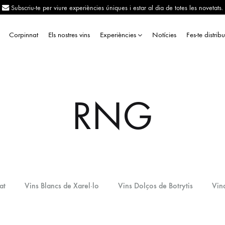
Subscriu-te per viure experiències úniques i estar al dia de totes les novetats.
Corpinnat
Els nostres vins
Experiències
Notícies
Fes-te distrib
RNG
at
Vins Blancs de Xarel·lo
Vins Dolços de Botrytis
Vin