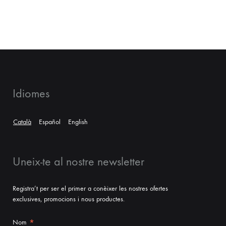
Idiomes
Català
Español
English
Uneix-te al nostre newsletter
Registra’t per ser el primer a conèixer les nostres ofertes
exclusives, promocions i nous productes.