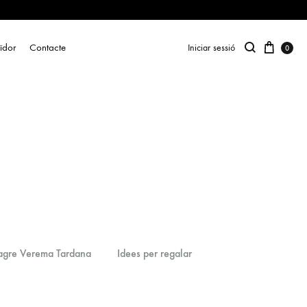
uïdor
Contacte
Iniciar sessió
0
agre Verema Tardana
Idees per regalar