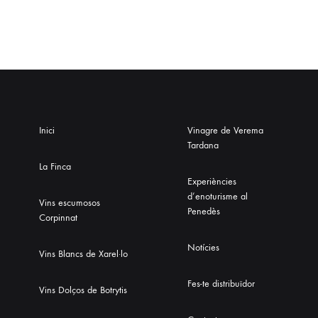
Inici
Vinagre de Verema
Tardana
La Finca
Experiències
d’enoturisme al
Vins escumosos
Penedès
Corpinnat
Notícies
Vins Blancs de Xarel·lo
Fes-te distribuïdor
Vins Dolços de Botrytis